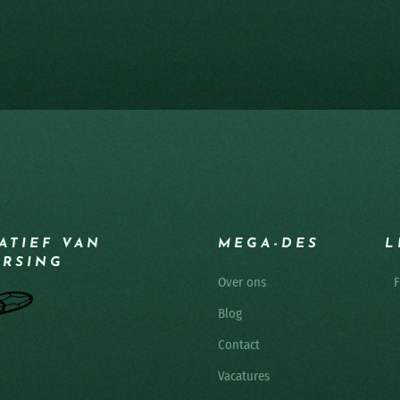
IATIEF VAN
MEGA-DES
L
ERSING
Over ons
F
Blog
Contact
Vacatures