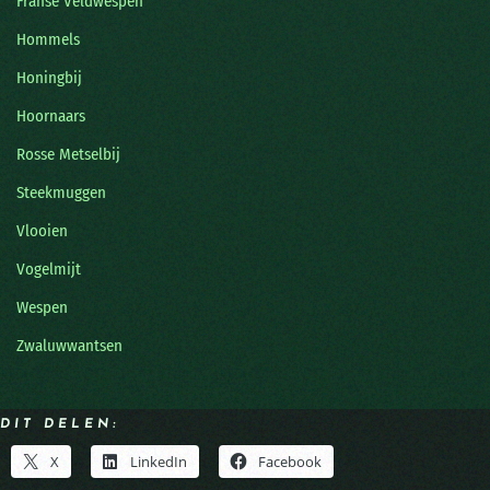
Franse Veldwespen
Hommels
Honingbij
Hoornaars
Rosse Metselbij
Steekmuggen
Vlooien
Vogelmijt
Wespen
Zwaluwwantsen
DIT DELEN:
X
LinkedIn
Facebook