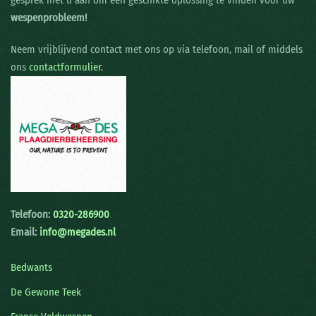
gesprek met u aan om een geschikte oplossing te vinden voor uw
wespenprobleem!
Neem vrijblijvend contact met ons op via telefoon, mail of middels
ons
contactformulier.
Telefoon:
0320-286900
Email:
info@megades.nl
Bedwants
De Gewone Teek