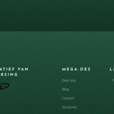
IATIEF VAN
MEGA-DES
L
ERSING
Over ons
F
Blog
Contact
Vacatures