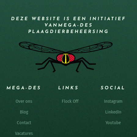
DEZE WEBSITE IS EEN INITIATIEF
VAN
MEGA-DES
PLAAGDIERBEHEERSING
MEGA-DES
LINKS
SOCIAL
Over ons
Flock Off
Instagram
Blog
LinkedIn
Contact
Youtube
Vacatures