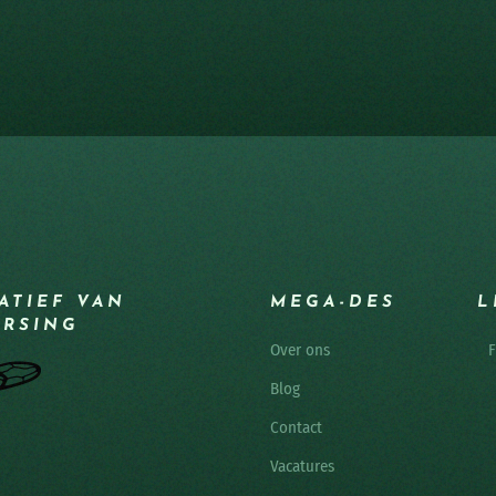
IATIEF VAN
MEGA-DES
L
ERSING
Over ons
F
Blog
Contact
Vacatures