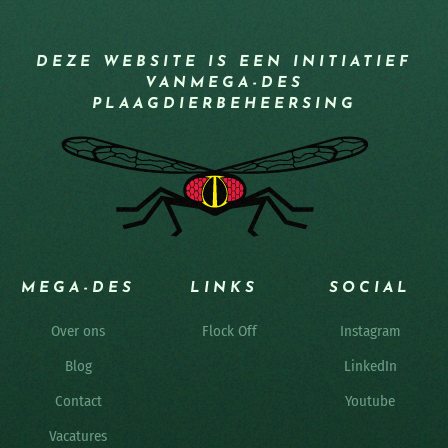
DEZE WEBSITE IS EEN INITIATIEF
VAN
MEGA-DES
PLAAGDIERBEHEERSING
MEGA-DES
LINKS
SOCIAL
Over ons
Flock Off
Instagram
Blog
LinkedIn
Contact
Youtube
Vacatures