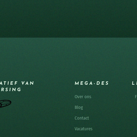
IATIEF VAN
MEGA-DES
L
ERSING
Over ons
F
Blog
Contact
Vacatures