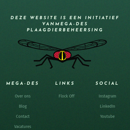
DEZE WEBSITE IS EEN INITIATIEF
VAN
MEGA-DES
PLAAGDIERBEHEERSING
MEGA-DES
LINKS
SOCIAL
Over ons
Flock Off
Instagram
Blog
LinkedIn
Contact
Youtube
Vacatures