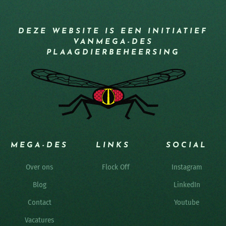
DEZE WEBSITE IS EEN INITIATIEF
VAN
MEGA-DES
PLAAGDIERBEHEERSING
MEGA-DES
LINKS
SOCIAL
Over ons
Flock Off
Instagram
Blog
LinkedIn
Contact
Youtube
Vacatures