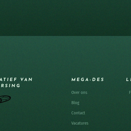
IATIEF VAN
MEGA-DES
L
ERSING
Over ons
F
Blog
Contact
Vacatures