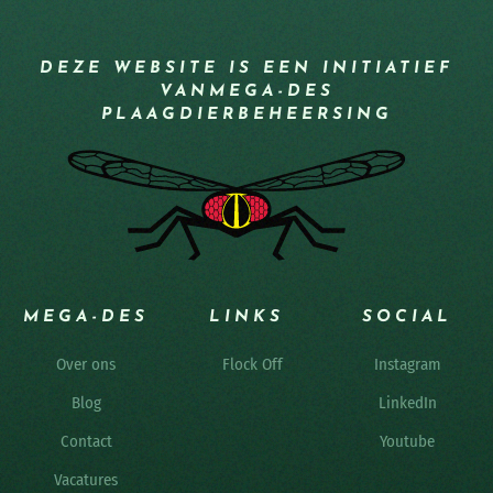
DEZE WEBSITE IS EEN INITIATIEF
VAN
MEGA-DES
PLAAGDIERBEHEERSING
MEGA-DES
LINKS
SOCIAL
Over ons
Flock Off
Instagram
Blog
LinkedIn
Contact
Youtube
Vacatures