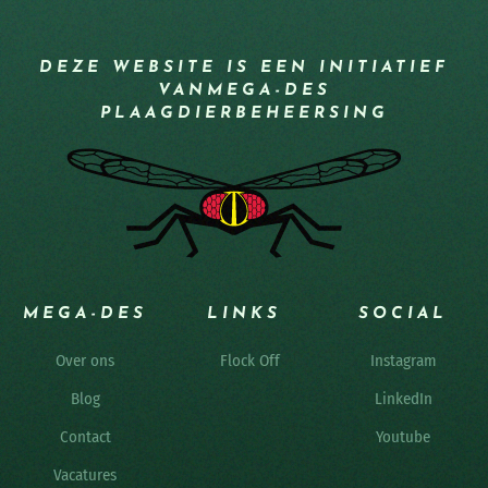
DEZE WEBSITE IS EEN INITIATIEF
VAN
MEGA-DES
PLAAGDIERBEHEERSING
MEGA-DES
LINKS
SOCIAL
Over ons
Flock Off
Instagram
Blog
LinkedIn
Contact
Youtube
Vacatures