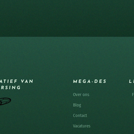
IATIEF VAN
MEGA-DES
L
ERSING
Over ons
F
Blog
Contact
Vacatures