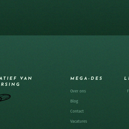
IATIEF VAN
MEGA-DES
L
ERSING
Over ons
F
Blog
Contact
Vacatures