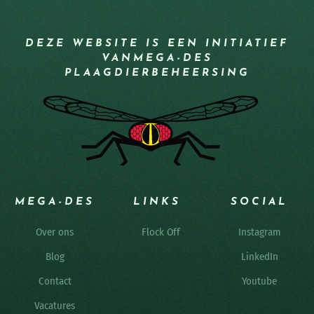
DEZE WEBSITE IS EEN INITIATIEF
VAN
MEGA-DES
PLAAGDIERBEHEERSING
MEGA-DES
LINKS
SOCIAL
Over ons
Flock Off
Instagram
Blog
LinkedIn
Contact
Youtube
Vacatures