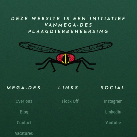
DEZE WEBSITE IS EEN INITIATIEF
VAN
MEGA-DES
PLAAGDIERBEHEERSING
MEGA-DES
LINKS
SOCIAL
Over ons
Flock Off
Instagram
Blog
LinkedIn
Contact
Youtube
Vacatures