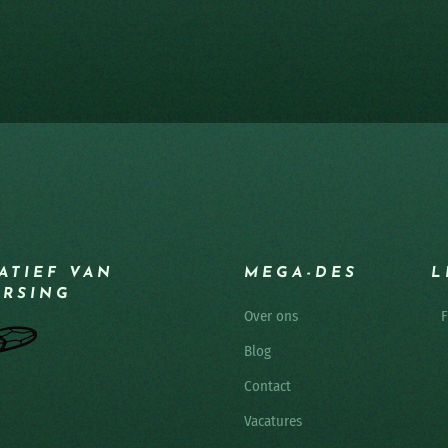
IATIEF VAN
MEGA-DES
L
ERSING
Over ons
F
Blog
Contact
Vacatures