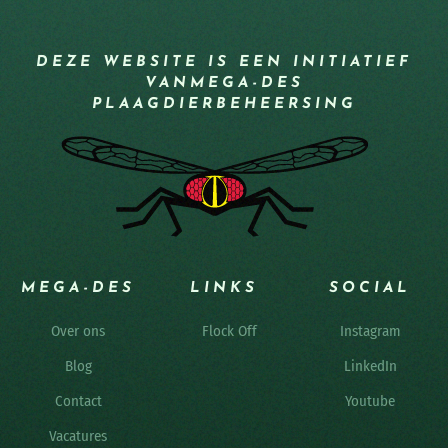
DEZE WEBSITE IS EEN INITIATIEF
VAN
MEGA-DES
PLAAGDIERBEHEERSING
MEGA-DES
LINKS
SOCIAL
Over ons
Flock Off
Instagram
Blog
LinkedIn
Contact
Youtube
Vacatures