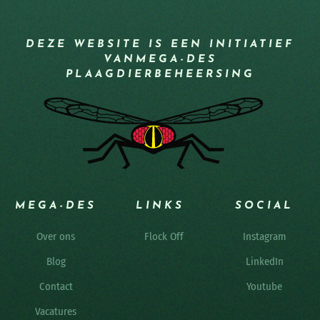
DEZE WEBSITE IS EEN INITIATIEF
VAN
MEGA-DES
PLAAGDIERBEHEERSING
MEGA-DES
LINKS
SOCIAL
Over ons
Flock Off
Instagram
Blog
LinkedIn
Contact
Youtube
Vacatures