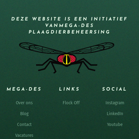
DEZE WEBSITE IS EEN INITIATIEF
VAN
MEGA-DES
PLAAGDIERBEHEERSING
MEGA-DES
LINKS
SOCIAL
Over ons
Flock Off
Instagram
Blog
LinkedIn
Contact
Youtube
Vacatures